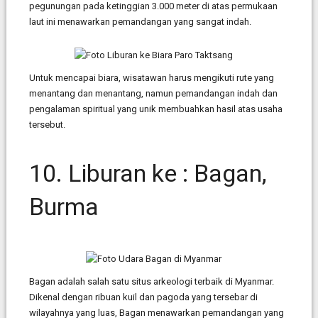
pegunungan pada ketinggian 3.000 meter di atas permukaan
laut ini menawarkan pemandangan yang sangat indah.
Untuk mencapai biara, wisatawan harus mengikuti rute yang
menantang dan menantang, namun pemandangan indah dan
pengalaman spiritual yang unik membuahkan hasil atas usaha
tersebut.
10. Liburan ke : Bagan,
Burma
Bagan adalah salah satu situs arkeologi terbaik di Myanmar.
Dikenal dengan ribuan kuil dan pagoda yang tersebar di
wilayahnya yang luas, Bagan menawarkan pemandangan yang