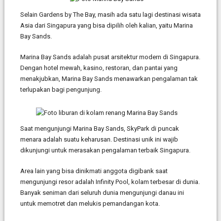
Selain Gardens by The Bay, masih ada satu lagi destinasi wisata
Asia dari Singapura yang bisa dipilih oleh kalian, yaitu Marina
Bay Sands.
Marina Bay Sands adalah pusat arsitektur modern di Singapura.
Dengan hotel mewah, kasino, restoran, dan pantai yang
menakjubkan, Marina Bay Sands menawarkan pengalaman tak
terlupakan bagi pengunjung.
Saat mengunjungi Marina Bay Sands, SkyPark di puncak
menara adalah suatu keharusan. Destinasi unik ini wajib
dikunjungi untuk merasakan pengalaman terbaik Singapura.
Area lain yang bisa dinikmati anggota digibank saat
mengunjungi resor adalah Infinity Pool, kolam terbesar di dunia.
Banyak seniman dari seluruh dunia mengunjungi danau ini
untuk memotret dan melukis pemandangan kota.