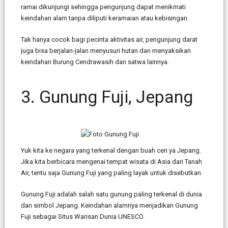
ramai dikunjungi sehingga pengunjung dapat menikmati
keindahan alam tanpa diliputi keramaian atau kebisingan.
Tak hanya cocok bagi pecinta aktivitas air, pengunjung darat
juga bisa berjalan-jalan menyusuri hutan dan menyaksikan
keindahan Burung Cendrawasih dan satwa lainnya.
3. Gunung Fuji, Jepang
Yuk kita ke negara yang terkenal dengan buah ceri ya Jepang.
Jika kita berbicara mengenai tempat wisata di Asia dari Tanah
Air, tentu saja Gunung Fuji yang paling layak untuk disebutkan.
Gunung Fuji adalah salah satu gunung paling terkenal di dunia
dan simbol Jepang. Keindahan alamnya menjadikan Gunung
Fuji sebagai Situs Warisan Dunia UNESCO.