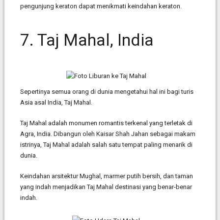
pengunjung keraton dapat menikmati keindahan keraton.
7. Taj Mahal, India
Sepertinya semua orang di dunia mengetahui hal ini bagi turis
Asia asal India, Taj Mahal.
Taj Mahal adalah monumen romantis terkenal yang terletak di
Agra, India. Dibangun oleh Kaisar Shah Jahan sebagai makam
istrinya, Taj Mahal adalah salah satu tempat paling menarik di
dunia.
Keindahan arsitektur Mughal, marmer putih bersih, dan taman
yang indah menjadikan Taj Mahal destinasi yang benar-benar
indah.