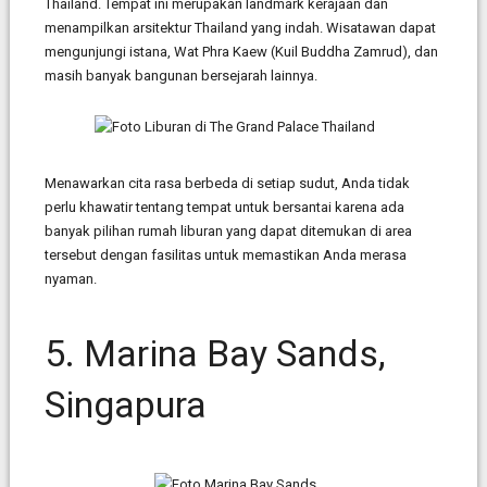
Thailand. Tempat ini merupakan landmark kerajaan dan
menampilkan arsitektur Thailand yang indah. Wisatawan dapat
mengunjungi istana, Wat Phra Kaew (Kuil Buddha Zamrud), dan
masih banyak bangunan bersejarah lainnya.
Menawarkan cita rasa berbeda di setiap sudut, Anda tidak
perlu khawatir tentang tempat untuk bersantai karena ada
banyak pilihan rumah liburan yang dapat ditemukan di area
tersebut dengan fasilitas untuk memastikan Anda merasa
nyaman.
5. Marina Bay Sands,
Singapura