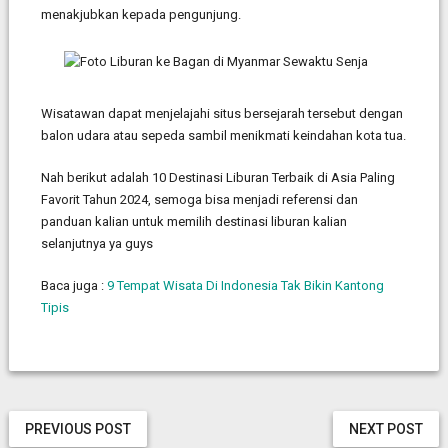
menakjubkan kepada pengunjung.
Wisatawan dapat menjelajahi situs bersejarah tersebut dengan
balon udara atau sepeda sambil menikmati keindahan kota tua.
Nah berikut adalah 10 Destinasi Liburan Terbaik di Asia Paling
Favorit Tahun 2024, semoga bisa menjadi referensi dan
panduan kalian untuk memilih destinasi liburan kalian
selanjutnya ya guys
Baca juga :
9 Tempat Wisata Di Indonesia Tak Bikin Kantong
Tipis
PREVIOUS POST
NEXT POST