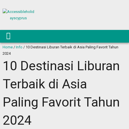
Home
/
Info
/
10 Destinasi Liburan Terbaik di Asia Paling Favorit Tahun
2024
10 Destinasi Liburan
Terbaik di Asia
Paling Favorit Tahun
2024