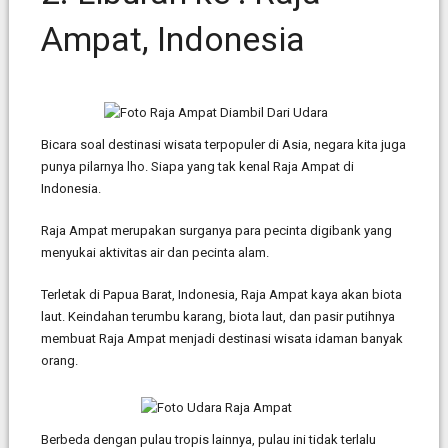
Ampat, Indonesia
Bicara soal destinasi wisata terpopuler di Asia, negara kita juga
punya pilarnya lho. Siapa yang tak kenal Raja Ampat di
Indonesia.
Raja Ampat merupakan surganya para pecinta digibank yang
menyukai aktivitas air dan pecinta alam.
Terletak di Papua Barat, Indonesia, Raja Ampat kaya akan biota
laut. Keindahan terumbu karang, biota laut, dan pasir putihnya
membuat Raja Ampat menjadi destinasi wisata idaman banyak
orang.
Berbeda dengan pulau tropis lainnya, pulau ini tidak terlalu