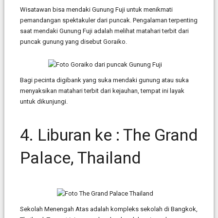
Wisatawan bisa mendaki Gunung Fuji untuk menikmati
pemandangan spektakuler dari puncak. Pengalaman terpenting
saat mendaki Gunung Fuji adalah melihat matahari terbit dari
puncak gunung yang disebut Goraiko.
Bagi pecinta digibank yang suka mendaki gunung atau suka
menyaksikan matahari terbit dari kejauhan, tempat ini layak
untuk dikunjungi.
4. Liburan ke : The Grand
Palace, Thailand
Sekolah Menengah Atas adalah kompleks sekolah di Bangkok,