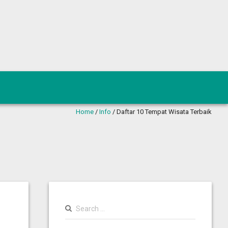
Home
/
Info
/
Daftar 10 Tempat Wisata Terbaik
Search
for: