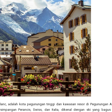
lanc, adalah kota pegunungan tinggi dan kawasan resor di Pegunungan A
simpangan Perancis, Swiss, dan Italia, dikenal dengan ski yang bagus