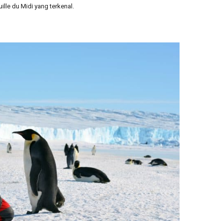
le du Midi yang terkenal.