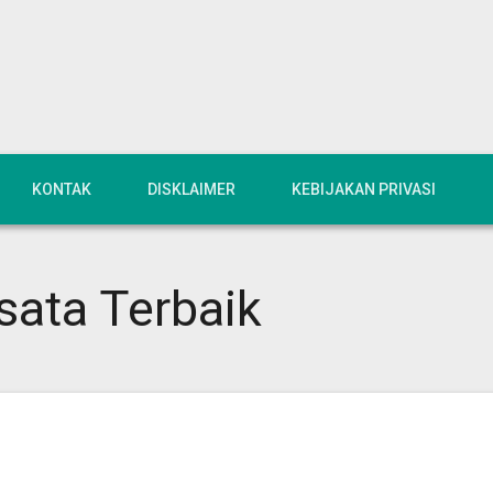
KONTAK
DISKLAIMER
KEBIJAKAN PRIVASI
sata Terbaik