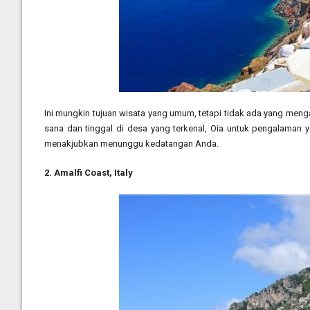
Ini mungkin tujuan wisata yang umum, tetapi tidak ada yang mengal
sana dan tinggal di desa yang terkenal, Oia untuk pengalaman y
menakjubkan menunggu kedatangan Anda.
2. Amalfi Coast, Italy