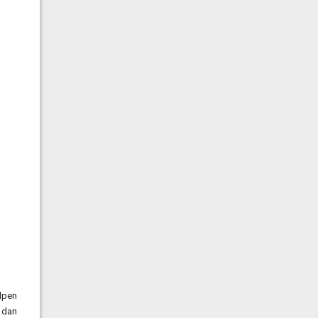
lpen
 dan