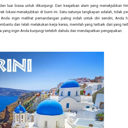
 dan luar biasa untuk dikunjungi. Dari keajaiban alam yang menakjubkan hi
yak lokasi menakjubkan di bumi ini. Satu-satunya tangkapan adalah, tidak pe
Anda ingin melihat pemandangan paling indah untuk diri sendiri, Anda h
bantu dan telah melakukan kerja keras, memilah yang terbaik dari yang terb
asa yang ingin Anda kunjungi terlebih dahulu dan mendapatkan pengepakan.