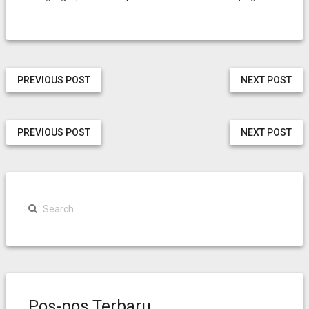
PREVIOUS POST
NEXT POST
PREVIOUS POST
NEXT POST
Search
for:
Pos-pos Terbaru