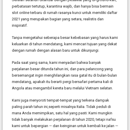
perbatasan tertutup, karantina wajib, dan hanya bisa bermain
slot online terbaru di rumah rasanya kunci untuk memiliki daftar
2021 yang merupakan bagian yang setara, realistis dan
inspiratif.
Tanpa mengetahui seberapa besar kebebasan yang harus kami
keluarkan di tahun mendatang, kami mencari tujuan yang dekat
dengan rumah dengan alasan baru untuk dikunjungi.
Pada saat yang sama, kami menyadari bahwa banyak
perjalanan besar ditunda tahun ini, dan para pelancong yang
bersemangat ingin menghilangkan rasa gatal itu di bulan-bulan
mendatang, apakah itu berarti pergi bersafari pertama kali di
Angola atau mengambil kereta baru melalui Vietnam selatan.
Kami juga menyoroti tempat-tempat yang terkena dampak
paling parah tahun ini,seperti misalnya Italia. Tidak peduli di
mana Anda memimpikan, satu hal yang pasti: Kami mungkin
tidak banyak melakukan perjalanan di tahun 2020, tetapi nafsu
kami untuk bepergian — dan keinginan untuk kembali ke jalan —