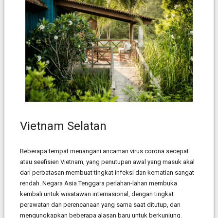
Vietnam Selatan
Beberapa tempat menangani ancaman virus corona secepat
atau seefisien Vietnam, yang penutupan awal yang masuk akal
dari perbatasan membuat tingkat infeksi dan kematian sangat
rendah. Negara Asia Tenggara perlahan-lahan membuka
kembali untuk wisatawan internasional, dengan tingkat
perawatan dan perencanaan yang sama saat ditutup, dan
mengungkapkan beberapa alasan baru untuk berkunjung.