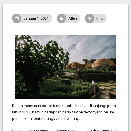
Januari 1, 2021
Allen
Info
Dalam menyusun daftar tempat terbaik untuk dikunjungi pada
tahun 2021, kami dihadapkan pada faktor-faktor yang belum
pernah kami pertimbangkan sebelumnya.
Setelah setahun ditandai dengan pesawat yang di-ground-kan,