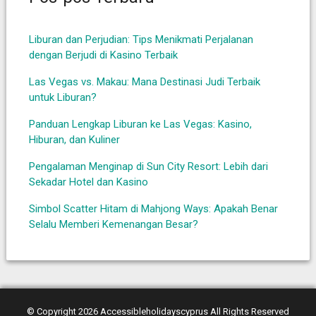
Liburan dan Perjudian: Tips Menikmati Perjalanan
dengan Berjudi di Kasino Terbaik
Las Vegas vs. Makau: Mana Destinasi Judi Terbaik
untuk Liburan?
Panduan Lengkap Liburan ke Las Vegas: Kasino,
Hiburan, dan Kuliner
Pengalaman Menginap di Sun City Resort: Lebih dari
Sekadar Hotel dan Kasino
Simbol Scatter Hitam di Mahjong Ways: Apakah Benar
Selalu Memberi Kemenangan Besar?
© Copyright 2026 Accessibleholidayscyprus All Rights Reserved