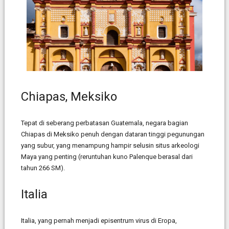
Chiapas, Meksiko
Tepat di seberang perbatasan Guatemala, negara bagian
Chiapas di Meksiko penuh dengan dataran tinggi pegunungan
yang subur, yang menampung hampir selusin situs arkeologi
Maya yang penting (reruntuhan kuno Palenque berasal dari
tahun 266 SM).
Italia
Italia, yang pernah menjadi episentrum virus di Eropa,