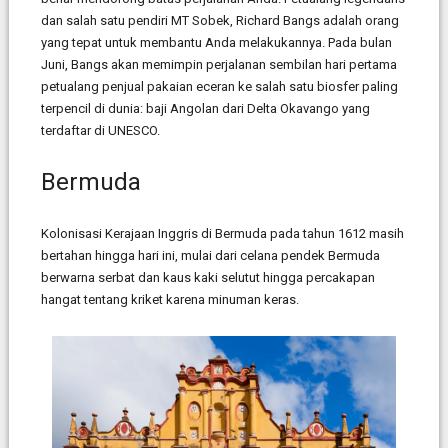
dan salah satu pendiri MT Sobek, Richard Bangs adalah orang
yang tepat untuk membantu Anda melakukannya. Pada bulan
Juni, Bangs akan memimpin perjalanan sembilan hari pertama
petualang penjual pakaian eceran ke salah satu biosfer paling
terpencil di dunia: baji Angolan dari Delta Okavango yang
terdaftar di UNESCO.
Bermuda
Kolonisasi Kerajaan Inggris di Bermuda pada tahun 1612 masih
bertahan hingga hari ini, mulai dari celana pendek Bermuda
berwarna serbat dan kaus kaki selutut hingga percakapan
hangat tentang kriket karena minuman keras.