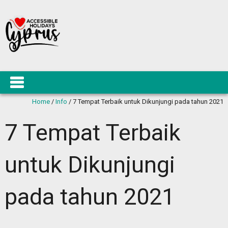
Home
/
Info
/
7 Tempat Terbaik untuk Dikunjungi pada tahun 2021
7 Tempat Terbaik
untuk Dikunjungi
pada tahun 2021